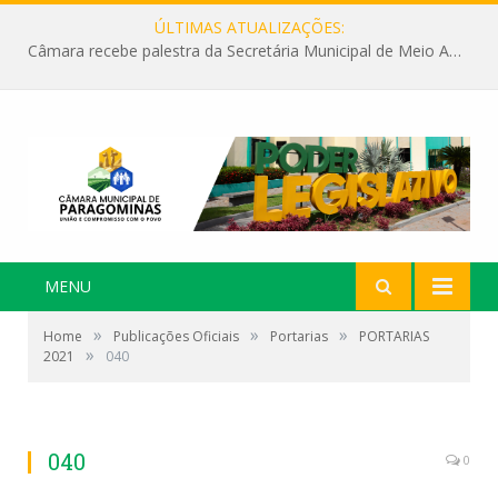
ÚLTIMAS ATUALIZAÇÕES:
Câmara recebe palestra da Secretária Municipal de Meio Ambiente sobre as ações da “SEMANA DO MEIO AMBIENTE”
MENU
»
»
»
Home
Publicações Oficiais
Portarias
PORTARIAS
»
2021
040
040
0