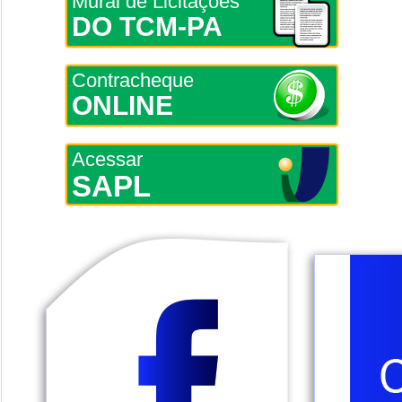
Mural de Licitações
DO TCM-PA
Contracheque
ONLINE
Acessar
SAPL