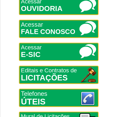
Acessar
OUVIDORIA
Acessar
FALE CONOSCO
Acessar
E-SIC
Editais e Contratos de
LICITAÇÕES
Telefones
ÚTEIS
Mural de Licitações