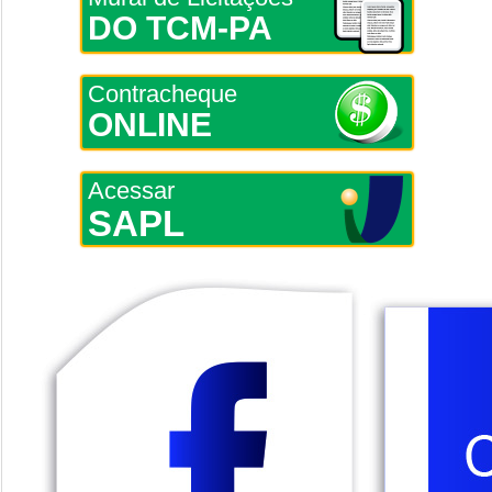
DO TCM-PA
Contracheque
ONLINE
Acessar
SAPL