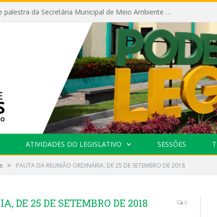
Câmara recebe palestra da Secretária Municipal de Meio Ambiente sobre as ações da “SEMANA DO MEIO AMBIENTE”
ATIVIDADES DO LEGISLATIVO
SESSÕES
T
»
s
PAUTA DA REUNIÃO ORDINÁRIA, DE 25 DE SETEMBRO DE 2018
, DE 25 DE SETEMBRO DE 2018
0