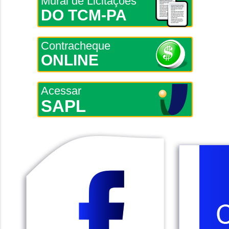
Mural de Licitações
DO TCM-PA
Contracheque
ONLINE
Acessar
SAPL