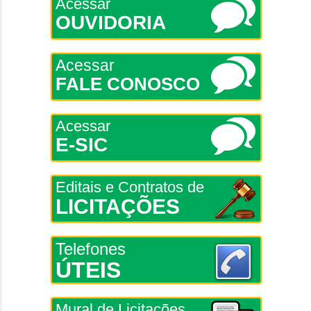
Acessar
OUVIDORIA
Acessar
FALE CONOSCO
Acessar
E-SIC
Editais e Contratos de
LICITAÇÕES
Telefones
ÚTEIS
Mural de Licitações