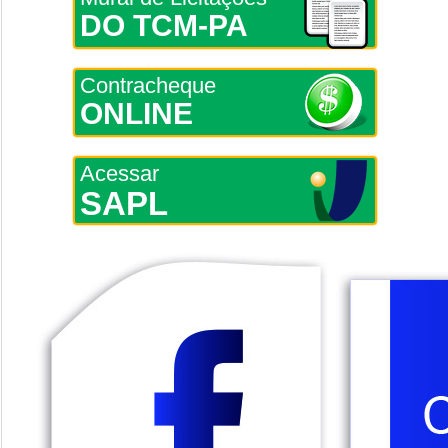
DO TCM-PA
Contracheque
ONLINE
Acessar
SAPL