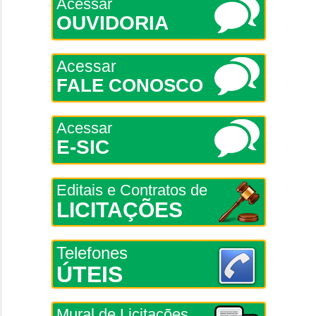
Acessar
OUVIDORIA
Acessar
FALE CONOSCO
Acessar
E-SIC
Editais e Contratos de
LICITAÇÕES
Telefones
ÚTEIS
Mural de Licitações