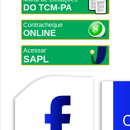
DO TCM-PA
Contracheque
ONLINE
Acessar
SAPL