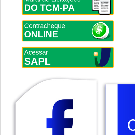
DO TCM-PA
Contracheque
ONLINE
Acessar
SAPL