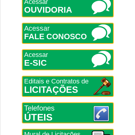
Acessar
OUVIDORIA
Acessar
FALE CONOSCO
Acessar
E-SIC
Editais e Contratos de
LICITAÇÕES
Telefones
ÚTEIS
Mural de Licitações