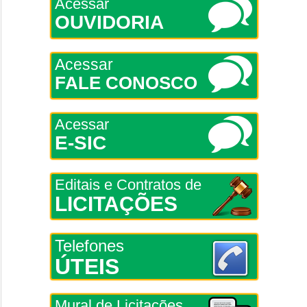
Acessar
OUVIDORIA
Acessar
FALE CONOSCO
Acessar
E-SIC
Editais e Contratos de
LICITAÇÕES
Telefones
ÚTEIS
Mural de Licitações