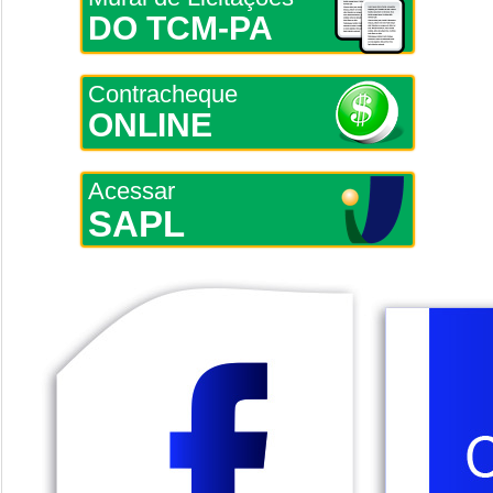
DO TCM-PA
Contracheque
ONLINE
Acessar
SAPL