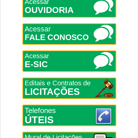
Acessar
OUVIDORIA
Acessar
FALE CONOSCO
Acessar
E-SIC
Editais e Contratos de
LICITAÇÕES
Telefones
ÚTEIS
Mural de Licitações