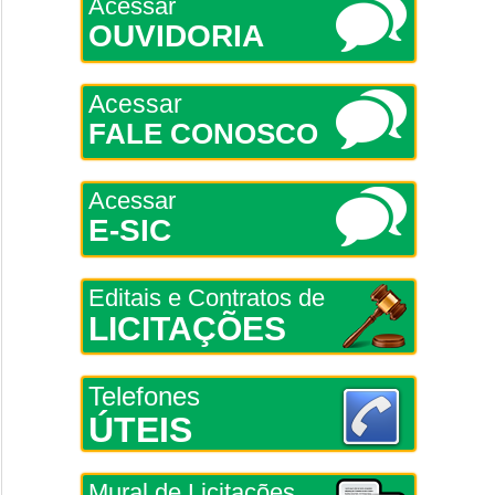
Acessar
OUVIDORIA
Acessar
FALE CONOSCO
Acessar
E-SIC
Editais e Contratos de
LICITAÇÕES
Telefones
ÚTEIS
Mural de Licitações