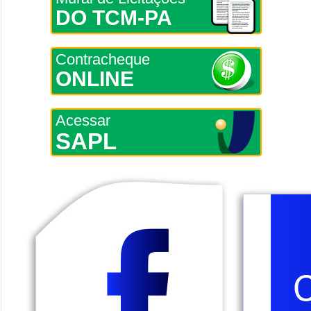
DO TCM-PA
Contracheque
ONLINE
Acessar
SAPL