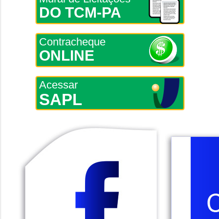
DO TCM-PA
Contracheque
ONLINE
Acessar
SAPL