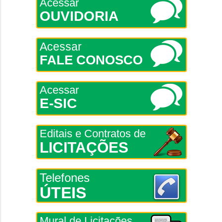
Acessar
OUVIDORIA
Acessar
FALE CONOSCO
Acessar
E-SIC
Editais e Contratos de
LICITAÇÕES
Telefones
ÚTEIS
Mural de Licitações