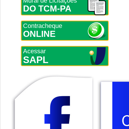
Mural de Licitações
DO TCM-PA
Contracheque
ONLINE
Acessar
SAPL