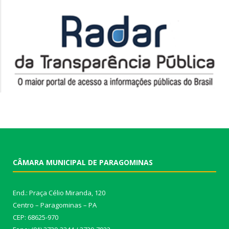
CÂMARA MUNICIPAL DE PARAGOMINAS
End.: Praça Célio Miranda, 120
Centro – Paragominas – PA
CEP: 68625-970