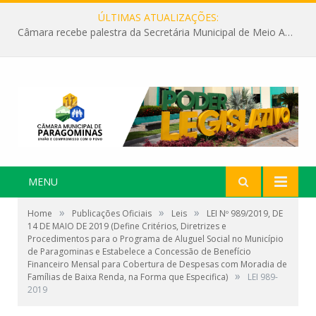
ÚLTIMAS ATUALIZAÇÕES:
Câmara recebe palestra da Secretária Municipal de Meio Ambiente sobre as ações da “SEMANA DO MEIO AMBIENTE”
MENU
»
»
»
Home
Publicações Oficiais
Leis
LEI Nº 989/2019, DE
14 DE MAIO DE 2019 (Define Critérios, Diretrizes e
Procedimentos para o Programa de Aluguel Social no Município
de Paragominas e Estabelece a Concessão de Benefício
Financeiro Mensal para Cobertura de Despesas com Moradia de
»
Famílias de Baixa Renda, na Forma que Especifica)
LEI 989-
2019