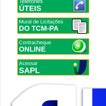
Telefones
ÚTEIS
Mural de Licitações
DO TCM-PA
Contracheque
ONLINE
Acessar
SAPL