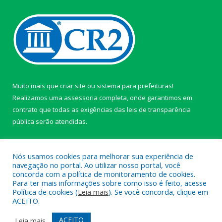
Muito mais que
criar site
ou
sistema para prefeituras
!
Realizamos uma
assessoria
completa, onde garantimos em
contrato que todas as exigências das
leis de transparência
pública
serão atendidas.
Conheça o
PNTP
e o
Radar da Transparência Pública
Nós usamos cookies para melhorar sua experiência de
navegação no portal. Ao utilizar nosso portal, você
concorda com a política de monitoramento de cookies.
Para ter mais informações sobre como isso é feito, acesse
Política de cookies (
Leia mais
). Se você concorda, clique em
Todos os direitos reservados a câmara de Paragominas.
ACEITO.
Mapa do Site
Acessar Área Administrativa
ACEITO
Leia mais