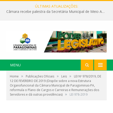
ÚLTIMAS ATUALIZAÇÕES:
Câmara recebe palestra da Secretária Municipal de Meio Ambiente sobre as ações da “SEMANA DO MEIO AMBIENTE”
MENU
»
»
»
Home
Publicações Oficiais
Leis
LEI Nº 978/2019, DE
12 DE FEVEREIRO DE 2019 (Dispõe sobre a nova Estrutura
Organofuncional da Câmara Municipal de Paragominas-PA,
reformula o Plano de Cargos e Carreiras e Remunerações dos
»
Servidores e dá outras providências)
LEI 978-2019