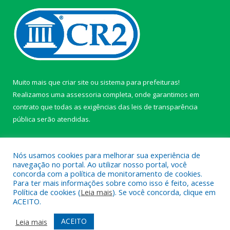
Muito mais que
criar site
ou
sistema para prefeituras
!
Realizamos uma
assessoria
completa, onde garantimos em
contrato que todas as exigências das
leis de transparência
pública
serão atendidas.
Conheça o
PNTP
e o
Radar da Transparência Pública
Nós usamos cookies para melhorar sua experiência de
navegação no portal. Ao utilizar nosso portal, você
concorda com a política de monitoramento de cookies.
Para ter mais informações sobre como isso é feito, acesse
Política de cookies (
Leia mais
). Se você concorda, clique em
Todos os direitos reservados a câmara de Paragominas.
ACEITO.
Mapa do Site
Acessar Área Administrativa
ACEITO
Leia mais
Acessar Webmail