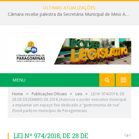
ÚLTIMAS ATUALIZAÇÕES:
Câmara recebe palestra da Secretária Municipal de Meio Ambiente sobre as ações da “SEMANA DO MEIO AMBIENTE”
MENU
»
»
»
Home
Publicações Oficiais
Leis
LEI Nº 974/2018, DE
28 DE DEZEMBRO DE 2018 (Autoriza o poder executivo municipal
a implantar um espaço fixo dedicado a “gastronomia de rua”
(food park) no município de Paragominas)
LEI Nº 974/2018, DE 28 DE
0