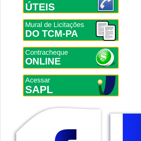
ÚTEIS
Mural de Licitações
DO TCM-PA
Contracheque
ONLINE
Acessar
SAPL