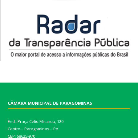
CÂMARA MUNICIPAL DE PARAGOMINAS
End.: Praça Célio Miranda, 120
Centro – Paragominas – PA
CEP: 68625-970