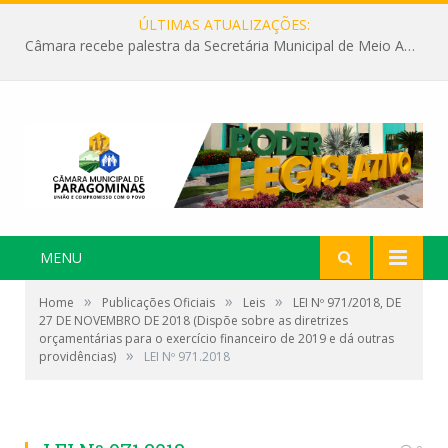
ÚLTIMAS ATUALIZAÇÕES:
Câmara recebe palestra da Secretária Municipal de Meio Ambiente sobre as ações da “SEMANA DO MEIO AMBIENTE”
MENU
»
»
»
Home
Publicações Oficiais
Leis
LEI Nº 971/2018, DE
27 DE NOVEMBRO DE 2018 (Dispõe sobre as diretrizes
orçamentárias para o exercício financeiro de 2019 e dá outras
»
providências)
LEI Nº 971.2018