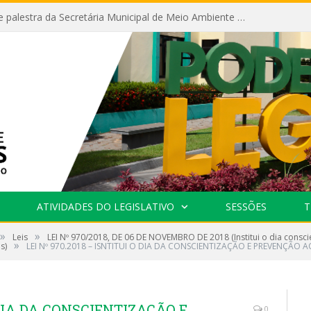
Câmara recebe palestra da Secretária Municipal de Meio Ambiente sobre as ações da “SEMANA DO MEIO AMBIENTE”
ATIVIDADES DO LEGISLATIVO
SESSÕES
T
»
»
Leis
LEI Nº 970/2018, DE 06 DE NOVEMBRO DE 2018 (Institui o dia consc
»
s)
LEI Nº 970.2018 – ISNTITUI O DIA DA CONSCIENTIZAÇÃO E PREVENÇÃO 
O DIA DA CONSCIENTIZAÇÃO E
0