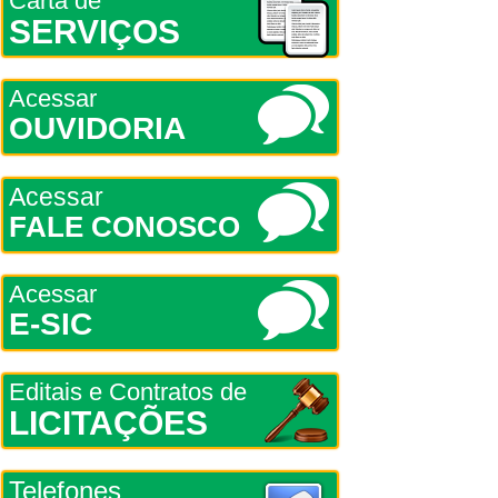
Carta de
SERVIÇOS
Acessar
OUVIDORIA
Acessar
FALE CONOSCO
Acessar
E-SIC
Editais e Contratos de
LICITAÇÕES
Telefones