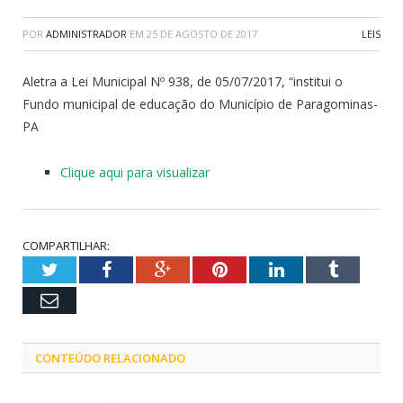
POR
ADMINISTRADOR
EM
25 DE AGOSTO DE 2017
LEIS
Aletra a Lei Municipal Nº 938, de 05/07/2017, “institui o
Fundo municipal de educação do Município de Paragominas-
PA
Clique aqui para visualizar
COMPARTILHAR:
Twitter
Facebook
Google+
Pinterest
LinkedIn
Tumblr
Email
CONTEÚDO RELACIONADO