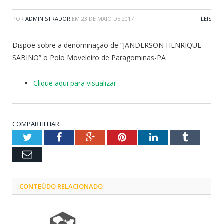
POR
ADMINISTRADOR
EM
23 DE MAIO DE 2017
LEIS
Dispõe sobre a denominação de “JANDERSON HENRIQUE
SABINO” o Polo Moveleiro de Paragominas-PA
Clique aqui para visualizar
COMPARTILHAR:
Twitter
Facebook
Google+
Pinterest
LinkedIn
Tumblr
Email
CONTEÚDO RELACIONADO