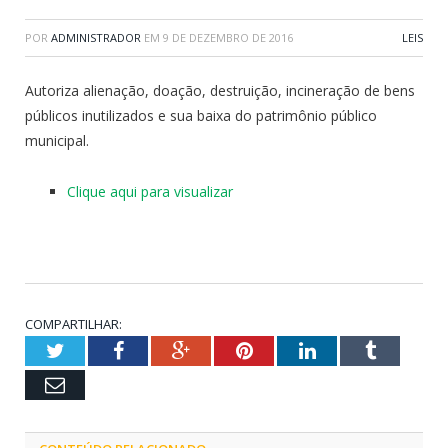
POR
ADMINISTRADOR
EM
9 DE DEZEMBRO DE 2016
LEIS
Autoriza alienação, doação, destruição, incineração de bens
públicos inutilizados e sua baixa do patrimônio público
municipal.
Clique aqui para visualizar
COMPARTILHAR:
Twitter
Facebook
Google+
Pinterest
LinkedIn
Tumblr
Email