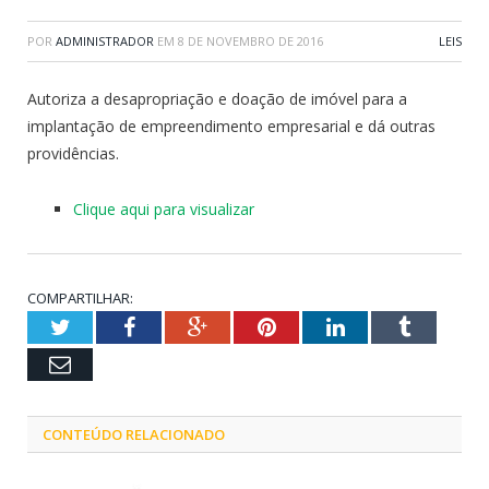
POR
ADMINISTRADOR
EM
8 DE NOVEMBRO DE 2016
LEIS
Autoriza a desapropriação e doação de imóvel para a
implantação de empreendimento empresarial e dá outras
providências.
Clique aqui para visualizar
COMPARTILHAR:
Twitter
Facebook
Google+
Pinterest
LinkedIn
Tumblr
Email
CONTEÚDO RELACIONADO