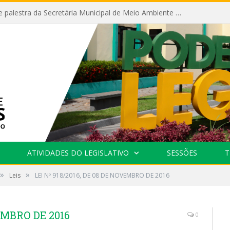
Câmara recebe palestra da Secretária Municipal de Meio Ambiente sobre as ações da “SEMANA DO MEIO AMBIENTE”
ATIVIDADES DO LEGISLATIVO
SESSÕES
T
»
»
Leis
LEI Nº 918/2016, DE 08 DE NOVEMBRO DE 2016
VEMBRO DE 2016
0