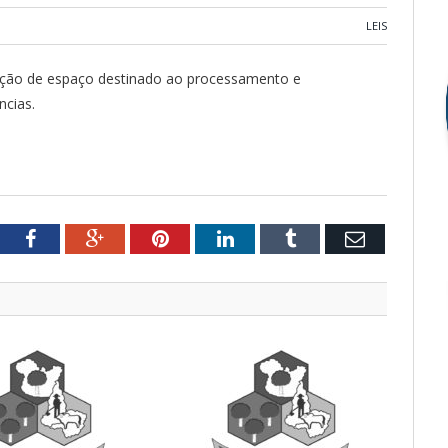
LEIS
ação de espaço destinado ao processamento e
ncias.
tter
Facebook
Google+
Pinterest
LinkedIn
Tumblr
Email