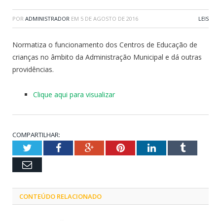
POR
ADMINISTRADOR
EM
5 DE AGOSTO DE 2016
LEIS
Normatiza o funcionamento dos Centros de Educação de
crianças no âmbito da Administração Municipal e dá outras
providências.
Clique aqui para visualizar
COMPARTILHAR:
Twitter
Facebook
Google+
Pinterest
LinkedIn
Tumblr
Email
CONTEÚDO RELACIONADO