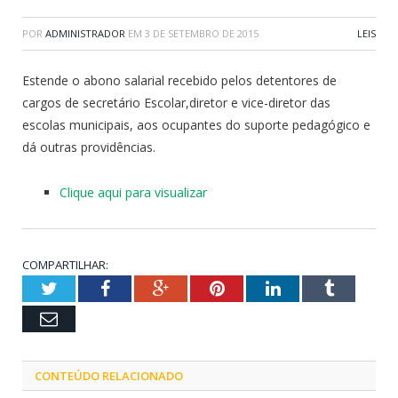
POR
ADMINISTRADOR
EM
3 DE SETEMBRO DE 2015
LEIS
Estende o abono salarial recebido pelos detentores de
cargos de secretário Escolar,diretor e vice-diretor das
escolas municipais, aos ocupantes do suporte pedagógico e
dá outras providências.
Clique aqui para visualizar
COMPARTILHAR:
Twitter
Facebook
Google+
Pinterest
LinkedIn
Tumblr
Email
CONTEÚDO RELACIONADO