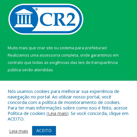
Muito mais que
criar site
ou
sistema para prefeituras
!
Realizamos uma
assessoria
completa, onde garantimos em
contrato que todas as exigências das
leis de transparência
pública
serão atendidas.
Conheça o
PNTP
e o
Radar da Transparência Pública
Nós usamos cookies para melhorar sua experiência de
navegação no portal. Ao utilizar nosso portal, você
concorda com a política de monitoramento de cookies.
Para ter mais informações sobre como isso é feito, acesse
Política de cookies (
Leia mais
). Se você concorda, clique em
Todos os direitos reservados a câmara de Paragominas.
ACEITO.
Mapa do Site
Acessar Área Administrativa
ACEITO
Leia mais
Acessar Webmail