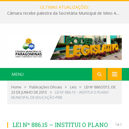
ÚLTIMAS ATUALIZAÇÕES:
Câmara recebe palestra da Secretária Municipal de Meio Ambiente sobre as ações da “SEMANA DO MEIO AMBIENTE”
MENU
»
»
»
Home
Publicações Oficiais
Leis
LEI Nº 886/2015, DE
»
23 DE JUNHO DE 2015
LEI Nº 886.15 – INSTITUI O PLANO
MUNICIPAL DE EDUCAÇÃO-PME
LEI Nº 886.15 – INSTITUI O PLANO
0