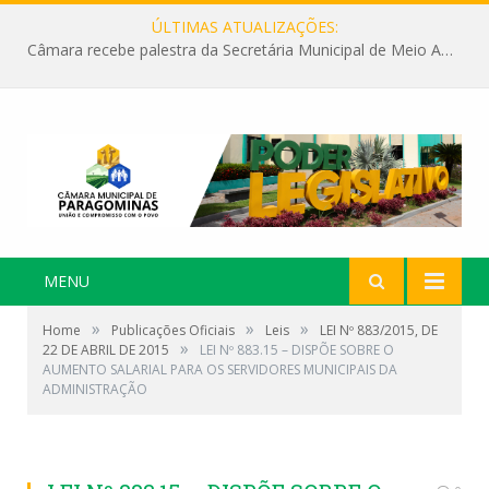
ÚLTIMAS ATUALIZAÇÕES:
Câmara recebe palestra da Secretária Municipal de Meio Ambiente sobre as ações da “SEMANA DO MEIO AMBIENTE”
MENU
»
»
»
Home
Publicações Oficiais
Leis
LEI Nº 883/2015, DE
»
22 DE ABRIL DE 2015
LEI Nº 883.15 – DISPÕE SOBRE O
AUMENTO SALARIAL PARA OS SERVIDORES MUNICIPAIS DA
ADMINISTRAÇÃO