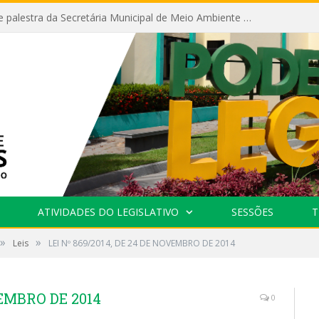
Câmara recebe palestra da Secretária Municipal de Meio Ambiente sobre as ações da “SEMANA DO MEIO AMBIENTE”
ATIVIDADES DO LEGISLATIVO
SESSÕES
T
»
»
Leis
LEI Nº 869/2014, DE 24 DE NOVEMBRO DE 2014
VEMBRO DE 2014
0