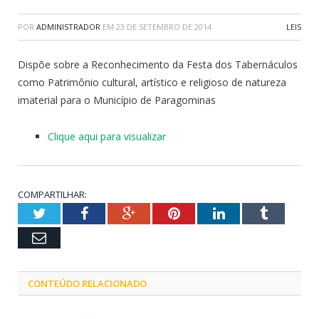
POR
ADMINISTRADOR
EM
23 DE SETEMBRO DE 2014
LEIS
Dispõe sobre a Reconhecimento da Festa dos Tabernáculos
como Patrimônio cultural, artístico e religioso de natureza
imaterial para o Município de Paragominas
Clique aqui para visualizar
COMPARTILHAR:
Twitter
Facebook
Google+
Pinterest
LinkedIn
Tumblr
Email
CONTEÚDO RELACIONADO