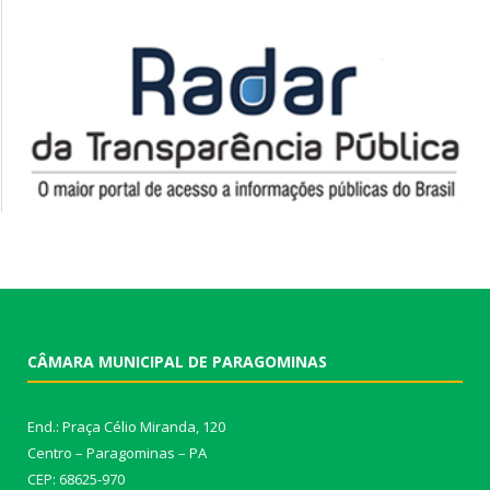
CÂMARA MUNICIPAL DE PARAGOMINAS
End.: Praça Célio Miranda, 120
Centro – Paragominas – PA
CEP: 68625-970