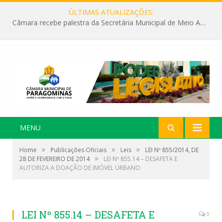
ÚLTIMAS ATUALIZAÇÕES:
Câmara recebe palestra da Secretária Municipal de Meio Ambiente sobre as ações da “SEMANA DO MEIO AMBIENTE”
MENU
»
»
»
Home
Publicações Oficiais
Leis
LEI Nº 855/2014, DE
»
28 DE FEVEREIRO DE 2014
LEI Nº 855.14 – DESAFETA E
AUTORIZA A DOAÇÃO DE IMÓVEL URBANO
LEI Nº 855.14 – DESAFETA E
0