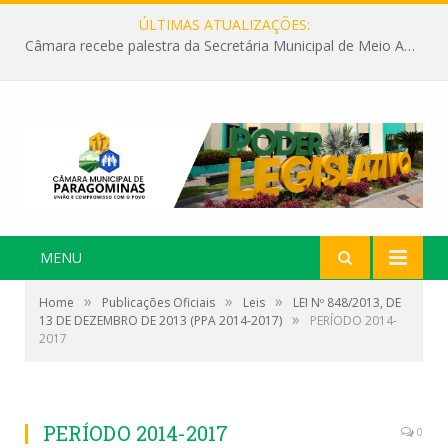
ÚLTIMAS ATUALIZAÇÕES:
Câmara recebe palestra da Secretária Municipal de Meio Ambiente sobre as ações da “SEMANA DO MEIO AMBIENTE”
MENU
»
»
»
Home
Publicações Oficiais
Leis
LEI Nº 848/2013, DE
»
13 DE DEZEMBRO DE 2013 (PPA 2014-2017)
PERÍODO 2014-
2017
PERÍODO 2014-2017
0