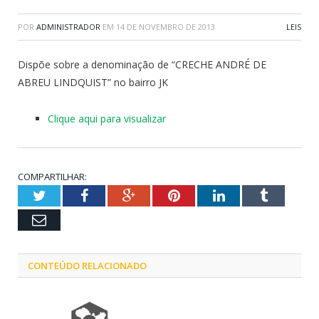
POR
ADMINISTRADOR
EM
14 DE NOVEMBRO DE 2013
LEIS
Dispõe sobre a denominação de “CRECHE ANDRÉ DE
ABREU LINDQUIST” no bairro JK
Clique aqui para visualizar
COMPARTILHAR:
Twitter
Facebook
Google+
Pinterest
LinkedIn
Tumblr
Email
CONTEÚDO RELACIONADO