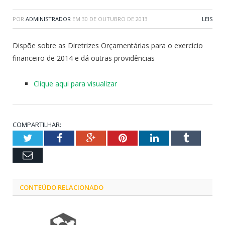
POR
ADMINISTRADOR
EM
30 DE OUTUBRO DE 2013
LEIS
Dispõe sobre as Diretrizes Orçamentárias para o exercício
financeiro de 2014 e dá outras providências
Clique aqui para visualizar
COMPARTILHAR:
Twitter
Facebook
Google+
Pinterest
LinkedIn
Tumblr
Email
CONTEÚDO RELACIONADO