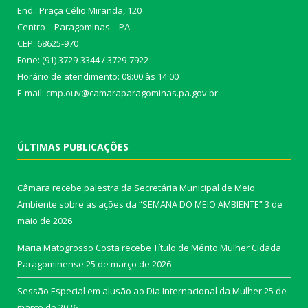
End.: Praça Célio Miranda, 120
Centro – Paragominas – PA
CEP: 68625-970
Fone: (91) 3729-3344 / 3729-7922
Horário de atendimento: 08:00 às 14:00
E-mail: cmp.ouv@camaraparagominas.pa.gov.br
ÚLTIMAS PUBLICAÇÕES
Câmara recebe palestra da Secretária Municipal de Meio
Ambiente sobre as ações da “SEMANA DO MEIO AMBIENTE”
3 de
maio de 2026
Maria Matogrosso Costa recebe Título de Mérito Mulher Cidadã
Paragominense
25 de março de 2026
Sessão Especial em alusão ao Dia Internacional da Mulher
25 de
março de 2026