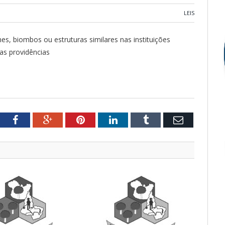
LEIS
mes, biombos ou estruturas similares nas instituições
as providências
tter
Facebook
Google+
Pinterest
LinkedIn
Tumblr
Email