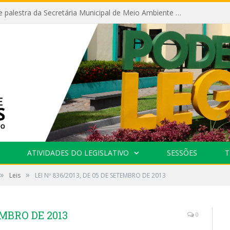
Câmara recebe palestra da Secretária Municipal de Meio Ambiente sobre as ações da “SEMANA DO MEIO AMBIENTE”
ATIVIDADES DO LEGISLATIVO
SESSÕES
T
»
»
Leis
LEI Nº 836/2013, DE 05 DE SETEMBRO DE 2013
EMBRO DE 2013
0