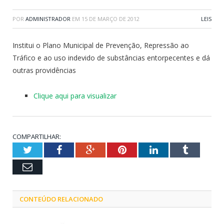
POR
ADMINISTRADOR
EM
15 DE MARÇO DE 2012
LEIS
Institui o Plano Municipal de Prevenção, Repressão ao
Tráfico e ao uso indevido de substâncias entorpecentes e dá
outras providências
Clique aqui para visualizar
COMPARTILHAR:
Twitter
Facebook
Google+
Pinterest
LinkedIn
Tumblr
Email
CONTEÚDO RELACIONADO