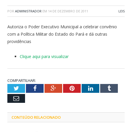
POR
ADMINISTRADOR
EM
14 DE DEZEMBRO DE 2011
LEIS
Autoriza o Poder Executivo Municipal a celebrar convênio
com a Política Militar do Estado do Pará e dá outras
providências
Clique aqui para visualizar
COMPARTILHAR:
Twitter
Facebook
Google+
Pinterest
LinkedIn
Tumblr
Email
CONTEÚDO RELACIONADO