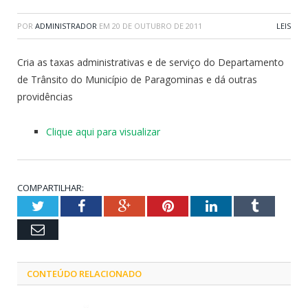
POR
ADMINISTRADOR
EM
20 DE OUTUBRO DE 2011
LEIS
Cria as taxas administrativas e de serviço do Departamento
de Trânsito do Município de Paragominas e dá outras
providências
Clique aqui para visualizar
COMPARTILHAR:
Twitter
Facebook
Google+
Pinterest
LinkedIn
Tumblr
Email
CONTEÚDO RELACIONADO