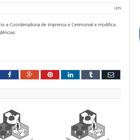
LEIS
rno a Coordenadoria de Imprensa e Cerimonial e modifica
idências
tter
Facebook
Google+
Pinterest
LinkedIn
Tumblr
Email