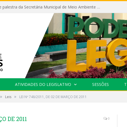
Câmara recebe palestra da Secretária Municipal de Meio Ambiente sobre as ações da “SEMANA DO MEIO AMBIENTE”
ATIVIDADES DO LEGISLATIVO
SESSÕES
T
»
»
Leis
LEI Nº 748/2011, DE 02 DE MARÇO DE 2011
ÇO DE 2011
0