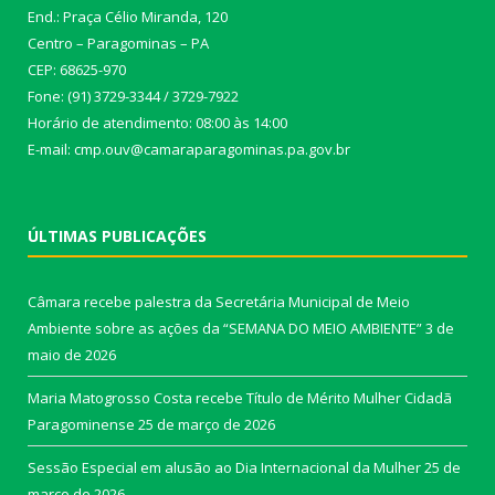
End.: Praça Célio Miranda, 120
Centro – Paragominas – PA
CEP: 68625-970
Fone: (91) 3729-3344 / 3729-7922
Horário de atendimento: 08:00 às 14:00
E-mail: cmp.ouv@camaraparagominas.pa.gov.br
ÚLTIMAS PUBLICAÇÕES
Câmara recebe palestra da Secretária Municipal de Meio
Ambiente sobre as ações da “SEMANA DO MEIO AMBIENTE”
3 de
maio de 2026
Maria Matogrosso Costa recebe Título de Mérito Mulher Cidadã
Paragominense
25 de março de 2026
Sessão Especial em alusão ao Dia Internacional da Mulher
25 de
março de 2026