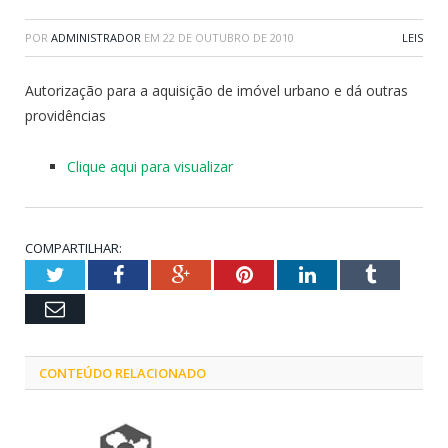
POR
ADMINISTRADOR
EM
22 DE OUTUBRO DE 2010
LEIS
Autorização para a aquisição de imóvel urbano e dá outras
providências
Clique aqui para visualizar
COMPARTILHAR:
Twitter
Facebook
Google+
Pinterest
LinkedIn
Tumblr
Email
CONTEÚDO RELACIONADO