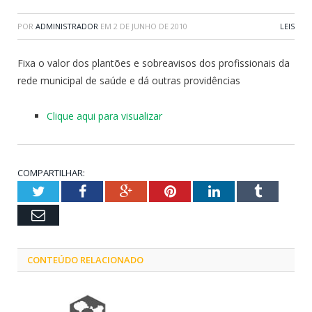
POR
ADMINISTRADOR
EM
2 DE JUNHO DE 2010
LEIS
Fixa o valor dos plantões e sobreavisos dos profissionais da
rede municipal de saúde e dá outras providências
Clique aqui para visualizar
COMPARTILHAR:
Twitter
Facebook
Google+
Pinterest
LinkedIn
Tumblr
Email
CONTEÚDO RELACIONADO