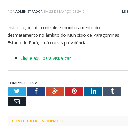
POR
ADMINISTRADOR
EM
23 DE MARÇO DE 2010
LEIS
Institui ações de controle e monitoramento do
desmatamento no âmbito do Município de Paragominas,
Estado do Pará, e dá outras providências
Clique aqui para visualizar
COMPARTILHAR:
Twitter
Facebook
Google+
Pinterest
LinkedIn
Tumblr
Email
CONTEÚDO RELACIONADO