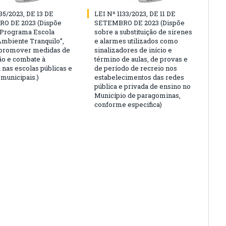
35/2023, DE 13 DE
LEI Nº 1133/2023, DE 11 DE
O DE 2023 (Dispõe
SETEMBRO DE 2023 (Dispõe
“Programa Escola
sobre a substituição de sirenes
Ambiente Tranquilo”,
e alarmes utilizados como
 promover medidas de
sinalizadores de início e
o e combate à
término de aulas, de provas e
 nas escolas públicas e
de período de recreio nos
 municipais.)
estabelecimentos das redes
pública e privada de ensino no
Município de paragominas,
conforme especifica)