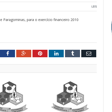
LEIS
de Paragominas, para o exercício financeiro 2010
tter
Facebook
Google+
Pinterest
LinkedIn
Tumblr
Email