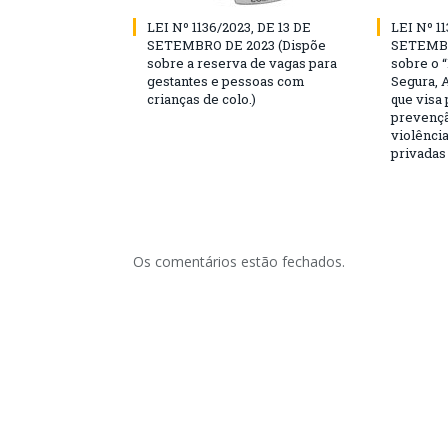
LEI Nº 1136/2023, DE 13 DE
LEI Nº 11
SETEMBRO DE 2023 (Dispõe
SETEMBR
sobre a reserva de vagas para
sobre o 
gestantes e pessoas com
Segura, 
crianças de colo.)
que visa
prevençã
violência
privadas
Os comentários estão fechados.