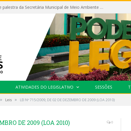
Câmara recebe palestra da Secretária Municipal de Meio Ambiente sobre as ações da “SEMANA DO MEIO AMBIENTE”
ATIVIDADES DO LEGISLATIVO
SESSÕES
T
»
»
Leis
LEI Nº 715/2009, DE 02 DE DEZEMBRO DE 2009 (LOA 2010)
EMBRO DE 2009 (LOA 2010)
0