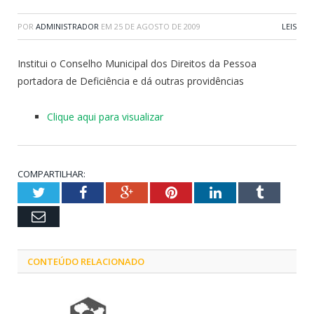
POR
ADMINISTRADOR
EM
25 DE AGOSTO DE 2009
LEIS
Institui o Conselho Municipal dos Direitos da Pessoa
portadora de Deficiência e dá outras providências
Clique aqui para visualizar
COMPARTILHAR:
Twitter
Facebook
Google+
Pinterest
LinkedIn
Tumblr
Email
CONTEÚDO RELACIONADO