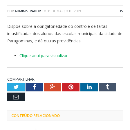
POR
ADMINISTRADOR
EM
31 DE MARÇO DE 2009
LEIS
Dispõe sobre a obrigatoriedade do controle de faltas
injustificadas dos alunos das escolas municipais da cidade de
Paragominas, e dá outras providências
Clique aqui para visualizar
COMPARTILHAR:
Twitter
Facebook
Google+
Pinterest
LinkedIn
Tumblr
Email
CONTEÚDO RELACIONADO