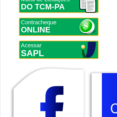
DO TCM-PA
Contracheque
ONLINE
Acessar
SAPL