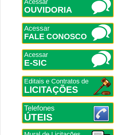
Acessar
OUVIDORIA
Acessar
FALE CONOSCO
Acessar
E-SIC
Editais e Contratos de
LICITAÇÕES
Telefones
ÚTEIS
Mural de Licitações