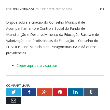
POR
ADMINISTRADOR
EM
1 DE DEZEMBRO DE 2008
LEIS
Dispõe sobre a criação do Conselho Municipal de
Acompanhamento e Controle Social do Fundo de
Manutenção e Desenvolvimento da Educação Básica e de
Valorização dos Profissionais da Educação – Conselho do
FUNDEB – no Município de Paragominas-PA e dá outras
providências
Clique aqui para visualizar
COMPARTILHAR:
Twitter
Facebook
Google+
Pinterest
LinkedIn
Tumblr
Email