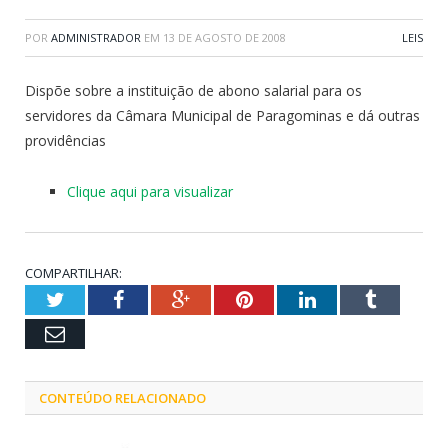
POR
ADMINISTRADOR
EM
13 DE AGOSTO DE 2008
LEIS
Dispõe sobre a instituição de abono salarial para os
servidores da Câmara Municipal de Paragominas e dá outras
providências
Clique aqui para visualizar
COMPARTILHAR:
Twitter
Facebook
Google+
Pinterest
LinkedIn
Tumblr
Email
CONTEÚDO RELACIONADO