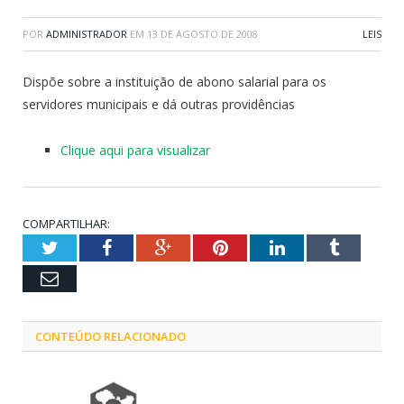
POR
ADMINISTRADOR
EM
13 DE AGOSTO DE 2008
LEIS
Dispõe sobre a instituição de abono salarial para os
servidores municipais e dá outras providências
Clique aqui para visualizar
COMPARTILHAR:
Twitter
Facebook
Google+
Pinterest
LinkedIn
Tumblr
Email
CONTEÚDO RELACIONADO